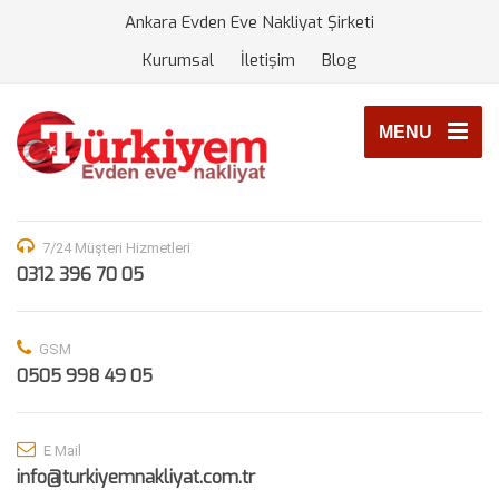
Ankara Evden Eve Nakliyat Şirketi
Kurumsal
İletişim
Blog
MENU
7/24 Müşteri Hizmetleri
0312 396 70 05
GSM
0505 998 49 05
E Mail
info@turkiyemnakliyat.com.tr